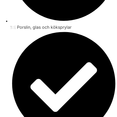
🍽️ Porslin, glas och köksprylar