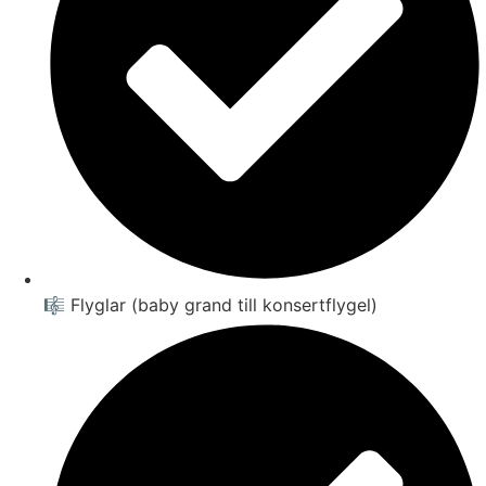
🎼 Flyglar (baby grand till konsertflygel)