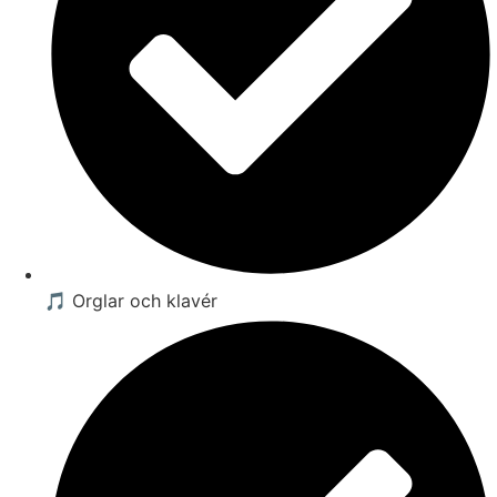
🎵 Orglar och klavér